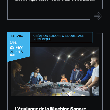
CRÉATION SONORE & BIDOUILLAGE
LE LABO
NUMÉRIQUE
SAM.
25 FÉV
DE
14H
À
16H
L'équipage de la Machine Sonore