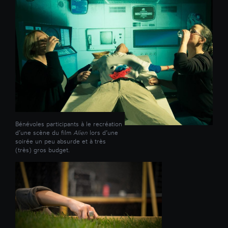
Bénévoles participants à le recréation
d’une scène du film
Alien
lors d’une
soirée un peu absurde et à très
(très) gros budget.