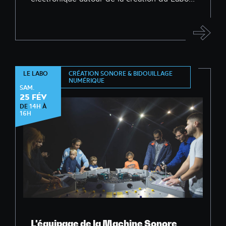
CRÉATION SONORE & BIDOUILLAGE
LE LABO
NUMÉRIQUE
SAM.
25 FÉV
DE
14H
À
16H
L'équipage de la Machine Sonore