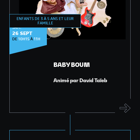
ENFANTS DE 3 À 5 ANS ET LEUR
ÉVEIL MUSICAL
FAMILLE
SAM.
26 SEPT
DE
10H15
À
11H
BABY BOUM
Animé par David Taïeb