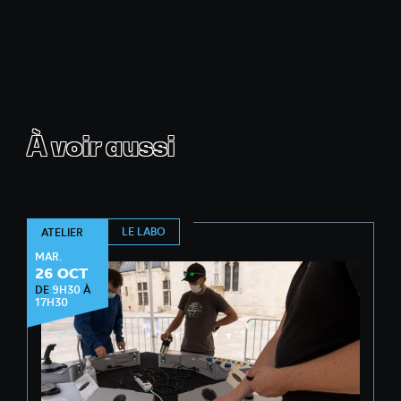
À voir aussi
LE LABO
ATELIER
MAR.
26 OCT
DE
9H30
À
17H30