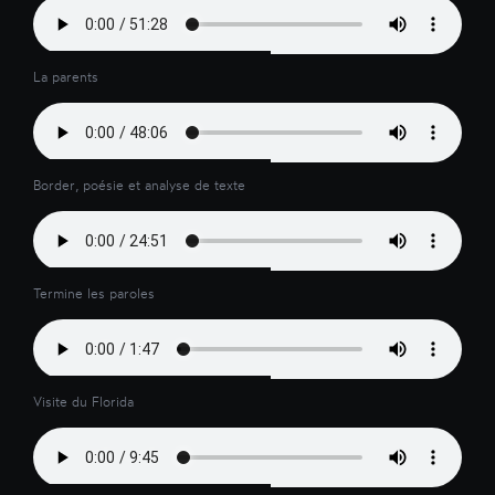
La parents
Border, poésie et analyse de texte
Termine les paroles
Visite du Florida