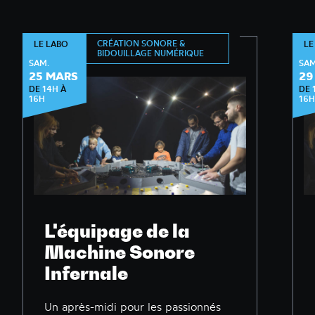
CRÉATION SONORE &
LE LABO
LE
BIDOUILLAGE NUMÉRIQUE
SAM.
SAM
25 MARS
29
DE
14H
À
DE
16H
16H
L'équipage de la
Machine Sonore
Infernale
Un après-midi pour les passionnés