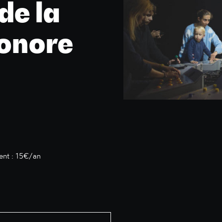
de la
onore
ent : 15€/an