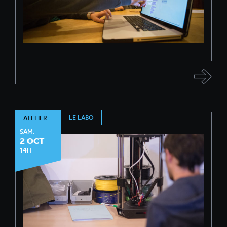
LE LABO
ATELIER
SAM.
2 OCT
14H