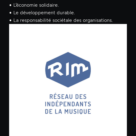
• L’économie solidaire.

• Le développement durable.

• La responsabilité sociétale des organisations.