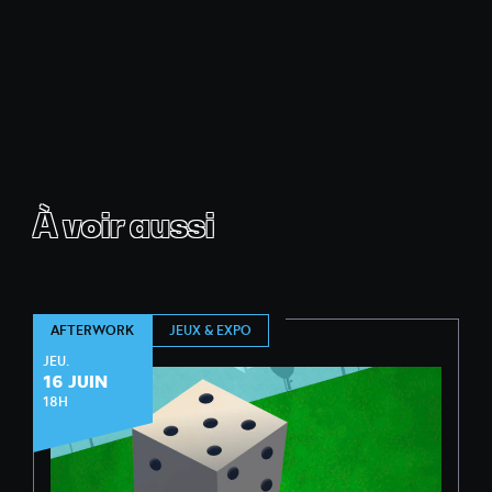
À voir aussi
JEUX & EXPO
AFTERWORK
JEU.
16 JUIN
18H