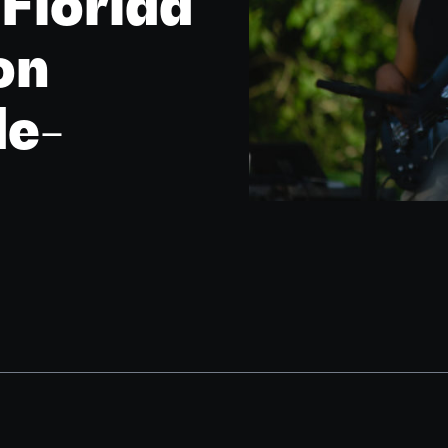
 Florida
on
de-