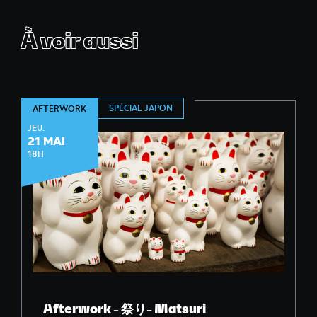
À voir aussi
SPÉCIAL JAPON
AFTERWORK
JEU.
21 MAI
18H
Afterwork - 祭り- Matsuri