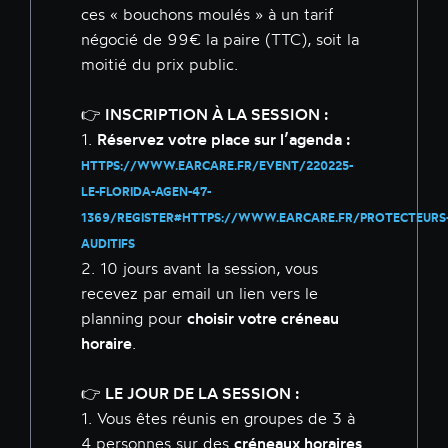
ces « bouchons moulés » à un tarif
négocié de 99€ la paire (TTC), soit la
moitié du prix public.
👉 INSCRIPTION À LA SESSION :
1.
Réservez votre place sur l’agenda :
HTTPS://WWW.EARCARE.FR/EVENT/220225-
LE-FLORIDA-AGEN-47-
1369/REGISTER#HTTPS://WWW.EARCARE.FR/PROTECTEURS
AUDITIFS
2. 10 jours avant la session, vous
recevez par email un lien vers le
planning pour
choisir votre créneau
horaire
.
👉 LE JOUR DE LA SESSION :
1. Vous êtes réunis en groupes de 3 à
4 personnes sur des
créneaux horaires