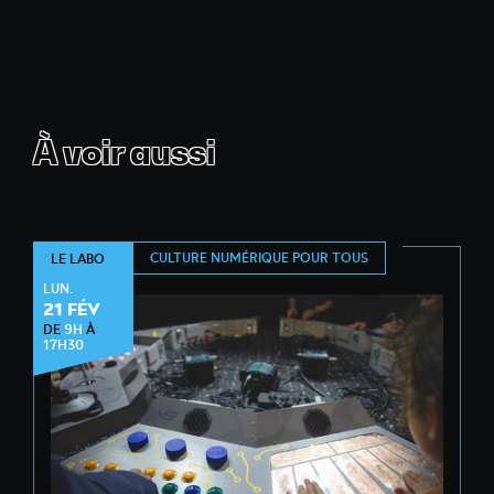
À voir aussi
CULTURE NUMÉRIQUE POUR TOUS
LE LABO
LUN.
21 FÉV
DE
9H
À
17H30