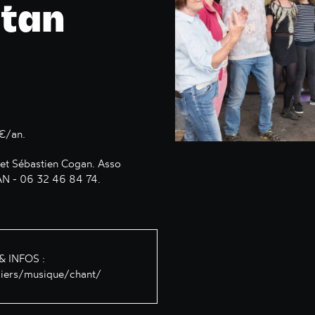
itan
5€/an.
t Sébastien Cogan. Asso
AN - 06 32 46 84 74.
 INFOS :
liers/musique/chant/