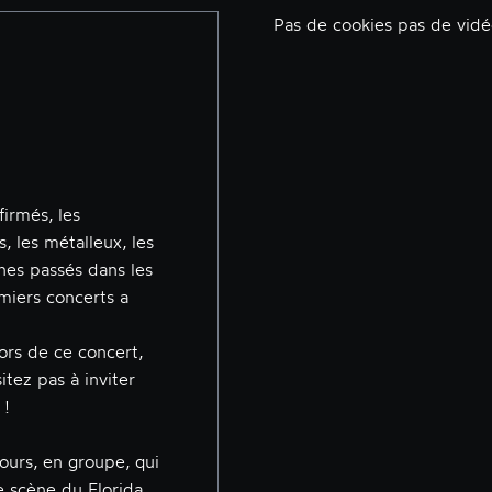
Pas de cookies pas de vid
firmés, les
s, les métalleux, les
nes passés dans les
miers concerts a
ors de ce concert,
itez pas à inviter
 !
ours, en groupe, qui
e scène du Florida.