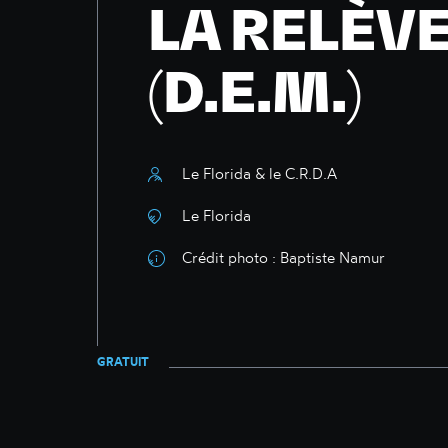
LA RELÈV
(D.E.M.)
Le Florida & le C.R.D.A
Le Florida
Crédit photo : Baptiste Namur
GRATUIT