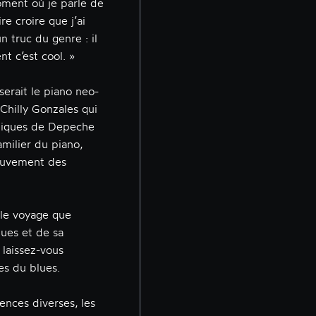
ent où je parle de
e croire que j’ai
n truc du genre : il
t c’est cool. »
erait le piano neo-
Chilly Gonzales qui
oniques de Depeche
milier du piano,
ouvement des
e voyage que
ues et de sa
 laissez-vous
es du blues.
nces diverses, les