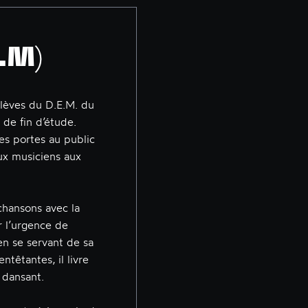
.M)
élèves du D.E.M. du
 de fin d’étude.
es portes au public
ux musiciens aux
hansons avec la
r l’urgence de
en se servant de sa
ntêtantes, il livre
 dansant.