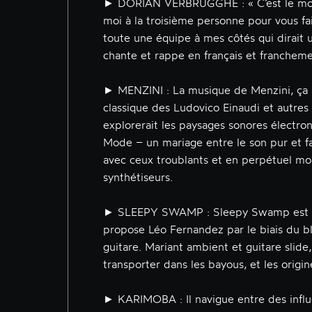
► DORIAN VERBRUGGHE : « C’est le mom
moi à la troisième personne pour vous fair
toute une équipe à mes côtés qui dirait u
chante et rappe en français et franchemen
► MENZINI : La musique de Menzini, ça s
classique des Ludovico Einaudi et autres 
explorerait les paysages sonores électr
Mode – un mariage entre le son pur et fa
avec ceux troublants et en perpétuel m
synthétiseurs.
► SLEEPY SWAMP : Sleepy Swamp est l
propose Léo Fernandez par le biais du bl
guitare. Mariant ambient et guitare slide,
transporter dans les bayous, et les origin
► KARIMOBA : Il navigue entre des influe