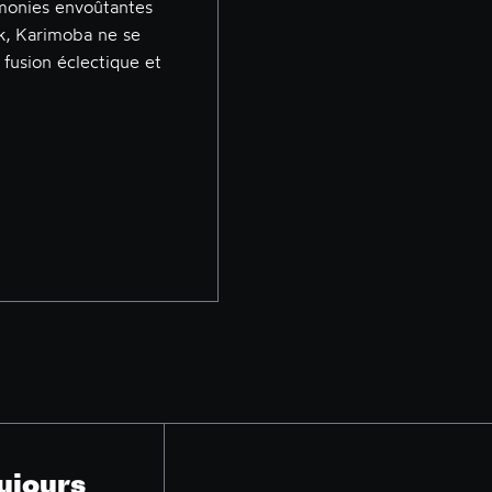
rmonies envoûtantes
ck, Karimoba ne se
 fusion éclectique et
ujours