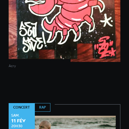
Acry
RAP
CONCERT
SAM.
11 FÉV
20H30