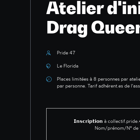
Atelier d'in
Drag Queen
Pride 47
Le Florida
Places limitées à 8 personnes par atelier
par personne. Tarif adhérent.es de l'as
𝗜𝗻𝘀𝗰𝗿𝗶𝗽𝘁𝗶𝗼𝗻 à
collectif.prid
Nom/prénom/N° de t