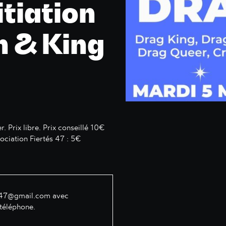
itiation
 & King
. Prix libre. Prix conseillé 10€
sociation Fiertés 47 : 5€
e.47@gmail.com
avec
éléphone.