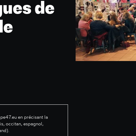
ues de
de
pe47.eu
en précisant la
is, occitan, espagnol,
and).