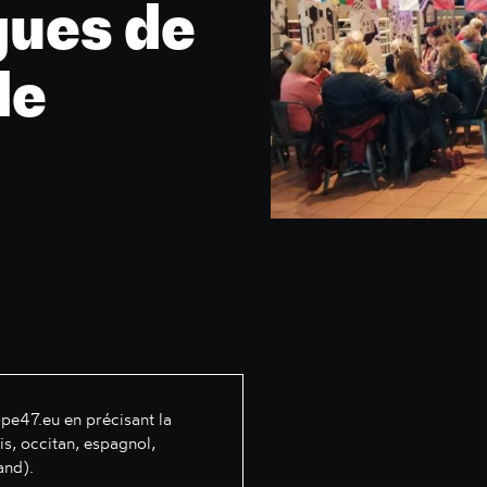
ues de
de
pe47.eu
en précisant la
is, occitan, espagnol,
and).