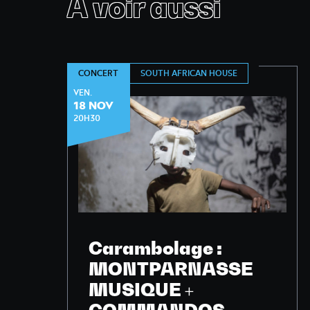
À voir aussi
SOUTH AFRICAN HOUSE
CONCERT
VEN.
18 NOV
20H30
Carambolage :
MONTPARNASSE
MUSIQUE +