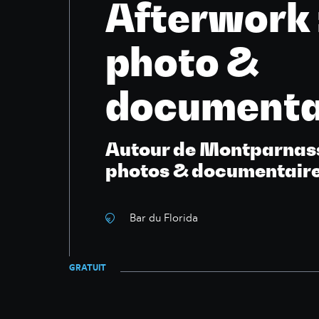
Afterwork 
photo &
documenta
Autour de Montparnas
photos & documentaire
Bar du Florida
GRATUIT