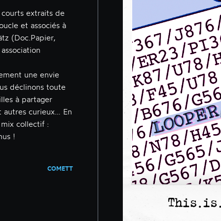
courts extraits de
oucle et associés à
ätz (Doc.Papier,
 association
rement une envie
ous déclinons toute
lles à partager
t autres curieux… En
mix collectif :
nus !
COMETT