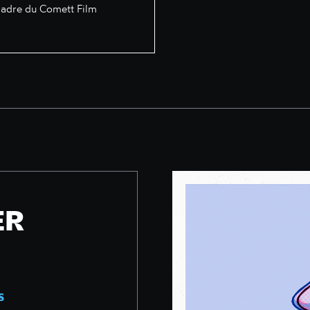
 cadre du Comett Film
ER
S