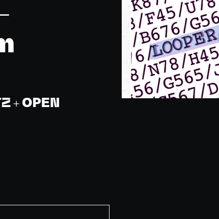
-
m
TZ + OPEN