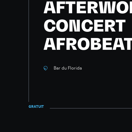
AFTERWO
CONCERT
AFROBEA
Bar du Florida
GRATUIT