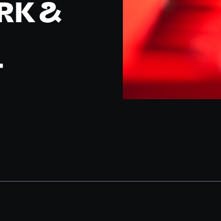
RK &
T