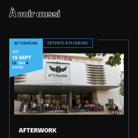
À voir aussi
DÉTENTE À PLUSIEURS
AFTERWORK
JEU.
16 SEPT
DE
18H
À
21H30
AFTERWORK