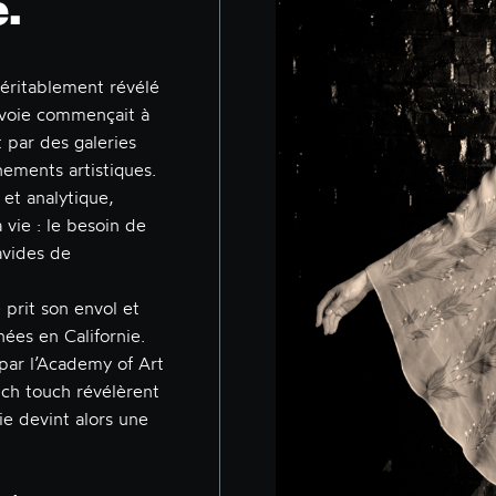
.
véritablement révélé
a voie commençait à
t par des galeries
nements artistiques.
 et analytique,
 vie : le besoin de
avides de
e prit son envol et
nées en Californie.
 par l’Academy of Art
nch touch révélèrent
ie devint alors une