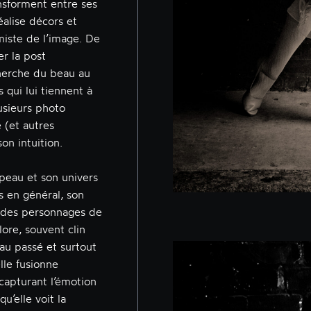
nsforment entre ses
réalise décors et
miste de l’image. De
er la post
echerche du beau au
 qui lui tiennent à
usieurs photo
 (et autres
on intuition.
e peau et son univers
 en général, son
e, des personnages de
lore, souvent clin
 au passé et surtout
lle fusionne
capturant l’émotion
qu’elle voit la