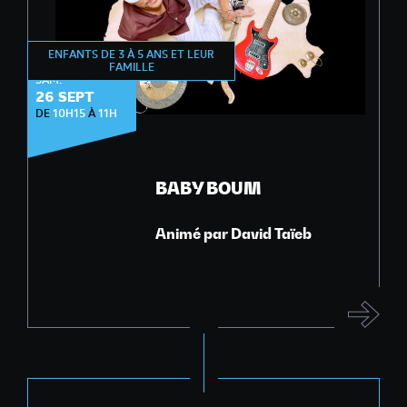
ENFANTS DE 3 À 5 ANS ET LEUR
ÉVEIL MUSICAL
FAMILLE
SAM.
26 SEPT
DE
10H15
À
11H
BABY BOUM
Animé par David Taïeb