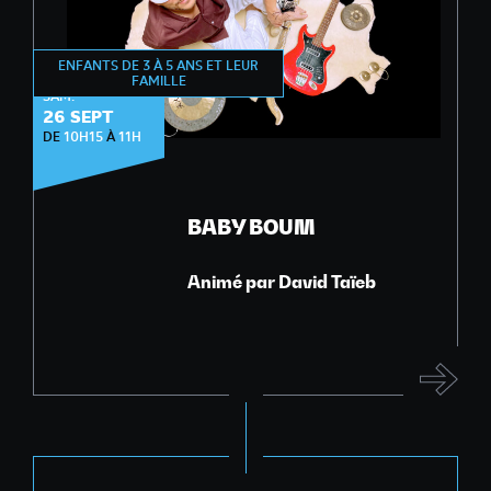
ENFANTS DE 3 À 5 ANS ET LEUR
ÉVEIL MUSICAL
FAMILLE
SAM.
26 SEPT
DE
10H15
À
11H
BABY BOUM
Animé par David Taïeb