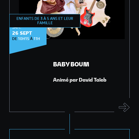
ENFANTS DE 3 À 5 ANS ET LEUR
ÉVEIL MUSICAL
FAMILLE
SAM.
26 SEPT
DE
10H15
À
11H
BABY BOUM
Animé par David Taïeb