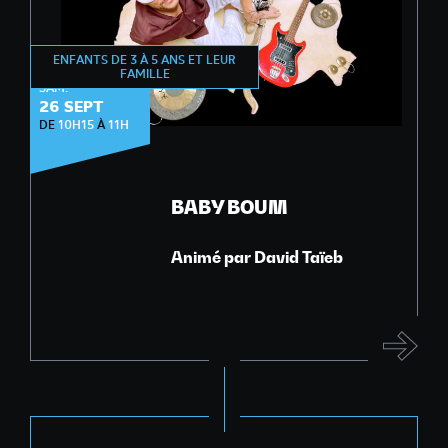
ENFANTS DE 3 À 5 ANS ET LEUR
ÉVEIL MUSICAL
FAMILLE
SAM.
26 SEPT
DE
10H15
À
11H
BABY BOUM
Animé par David Taïeb