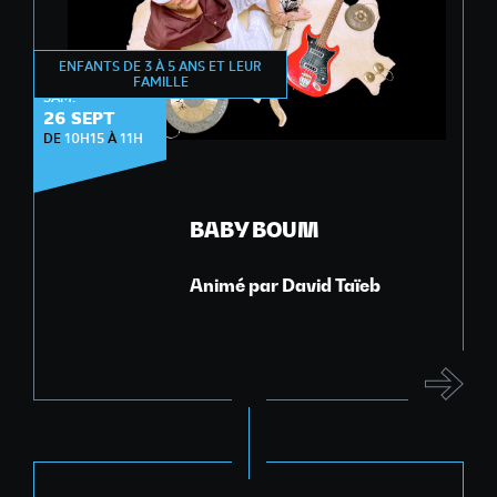
ENFANTS DE 3 À 5 ANS ET LEUR
ÉVEIL MUSICAL
FAMILLE
SAM.
26 SEPT
DE
10H15
À
11H
BABY BOUM
Animé par David Taïeb