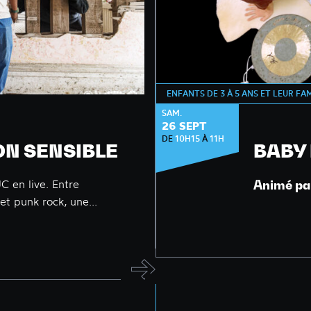
ENFANTS DE 3 À 5 ANS ET LEUR FA
ÉVEIL MUSICAL
SAM.
26 SEPT
DE
10H15
À
11H
ON SENSIBLE
BABY
UC en live. Entre
Animé pa
et punk rock, une...