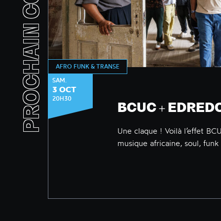
PROCHAIN CONCERT
AFRO FUNK & TRANSE
CONCERT
SAM.
3 OCT
20H30
BCUC + EDRED
Une claque ! Voilà l’effet BC
musique africaine, soul, funk 